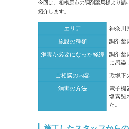
今回は、相模原市の調剤薬局様より請
紹介します。
エリア
神奈川
施設の種類
調剤薬
消毒が必要になった経緯
調剤薬
に感染
ご相談の内容
環境下
消毒の方法
電子機
塩素酸
た。
施工したスタッフから