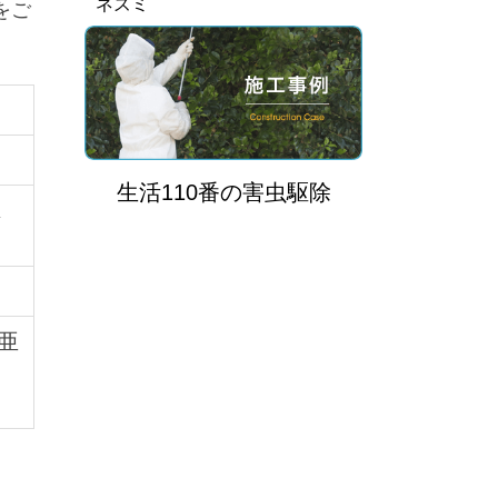
ネズミ
をご
生活110番
の
害虫駆除
ス
亜
し