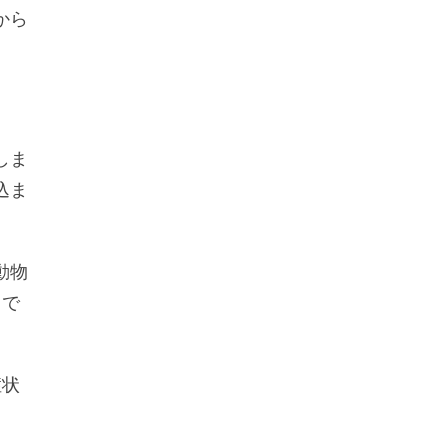
から
しま
込ま
動物
とで
症状