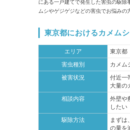
にある一戸建てで発生した害虫の駆除
ムシやゲジゲジなどの害虫でお悩みの
東京都におけるカメムシ
エリア
東京都
害虫種別
カメム
被害状況
付近一
大量の
相談内容
外壁や
したい
駆除方法
まずは
の量を