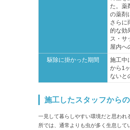
た。薬
の薬剤
さらに
的な効
ス・サ
屋内へ
駆除に掛かった期間
施工中
から1
ないと
施工したスタッフから
一見して暮らしやすい環境だと思われ
所では、通常よりも虫が多く生息して