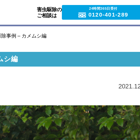
24時間365日受付
害虫駆除の
0120-401-289
ご相談は
除事例 – カメムシ編
ムシ編
2021.1