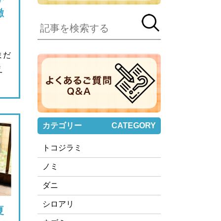
徹
まだ
え
カテゴリー
CATEGORY
トコジラミ
ノミ
ダニ
シロアリ
夏