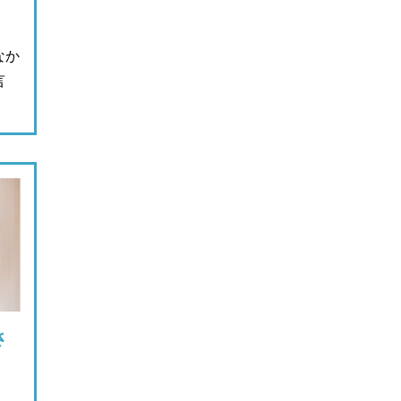
なか
言
さ