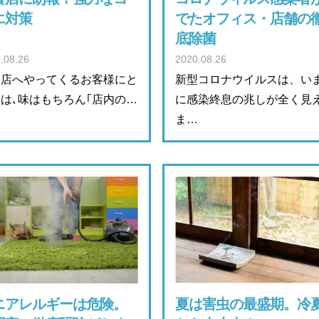
エ対策
でたオフィス・店舗の
底除菌
.08.26
2020.08.26
食店へやってくるお客様にと
新型コロナウイルスは、い
は､味はもちろん｢店内の…
に感染終息の兆しが全く見
ま…
ニアレルギーは危険。
夏は害虫の最盛期。冷