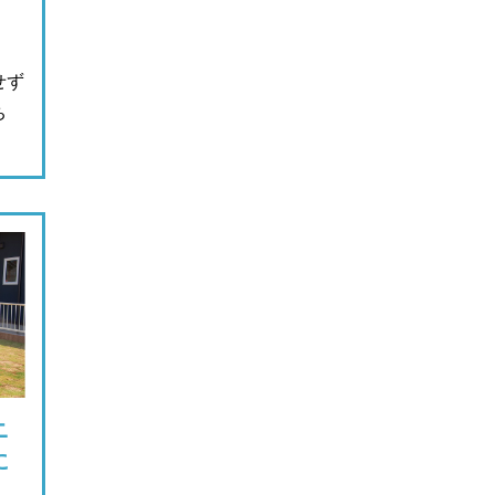
せず
ち
ニ
に