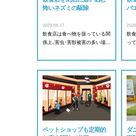
怖いネズミの駆除
バ
2020.08.27
2020
飲食店は食べ物を扱っている関
飲
係上､害虫･害獣被害の多い場…
って
ペットショップも定期的
ダ