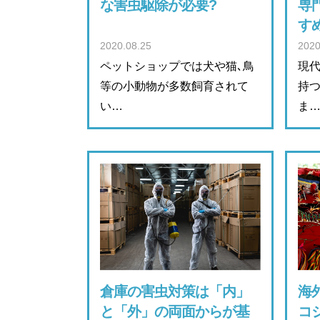
な害虫駆除が必要?
専
す
2020.08.25
2020
ペットショップでは犬や猫､鳥
現
等の小動物が多数飼育されて
持
い…
ま
倉庫の害虫対策は「内」
海
と「外」の両面からが基
コ