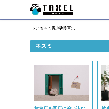
タクセルの害虫駆除
害虫
ネズミ
飲食店を閉店に追い込む
飲