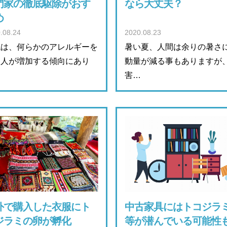
門家の徹底駆除がおす
なら大丈夫？
め
.08.24
2020.08.23
代は、何らかのアレルギーを
暑い夏、人間は余りの暑さ
つ人が増加する傾向にあり
動量が減る事もありますが
…
害…
外で購入した衣服にト
中古家具にはトコジラ
ジラミの卵が孵化
等が潜んでいる可能性