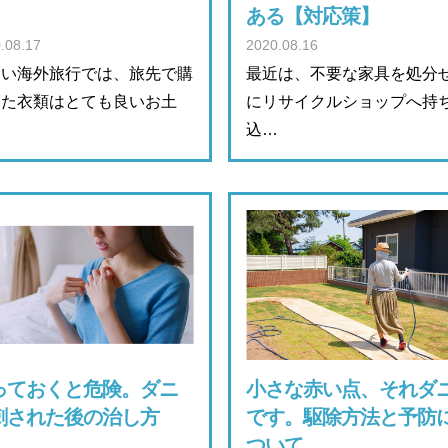
ある【対応策】
.08.17
2020.08.16
しい海外旅行では、旅先で購
最近は、不要な家具を処分
した衣類はとても良いお土
にリサイクルショップへ持
…
込…
っておくと危険。ダニ
小さな赤い点、それダ
刺された後の治し方
です。駆除方法と予防
ついて