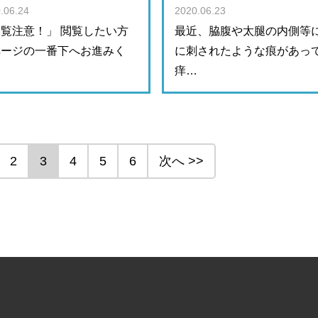
.06.24
2020.06.23
覧注意！」 閲覧したい方
最近、脇腹や太腿の内側等
ページの一番下へお進みく
に刺されたような痕があっ
…
痒…
2
3
4
5
6
次へ >>