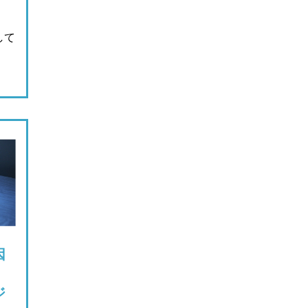
して
因
ジ