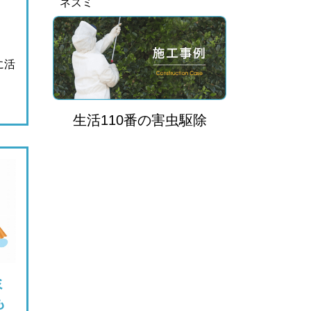
ネズミ
に活
、
生活110番
の
害虫駆除
ミ
も