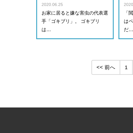
2020.06.25
2020
お家に居ると嫌な害虫の代表選
「閲
手「ゴキブリ」。 ゴキブリ
は
は…
だ
<< 前へ
1