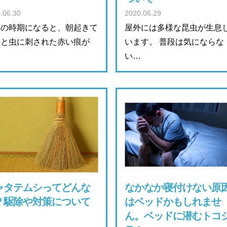
.06.30
2020.06.29
雨の時期になると、朝起きて
屋外には多様な昆虫が生息
ると虫に刺された赤い痕が
います。 普段は気にならな
…
い…
ャタテムシってどんな
なかなか寝付けない原
？駆除や対策について
はベッドかもしれませ
ん。ベッドに潜むトコ