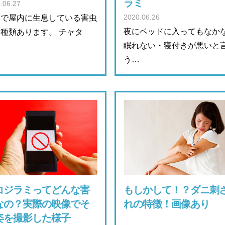
ラミ
.06.27
2020.06.26
本で屋内に生息している害虫
夜にベッドに入ってもなか
種類あります。 チャタ
眠れない・寝付きが悪いと
…
う…
コジラミってどんな害
もしかして！？ダニ刺
なの？実際の映像でそ
れの特徴！画像あり
姿を撮影した様子