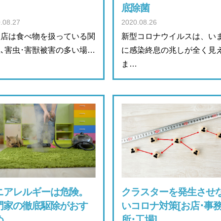
底除菌
.08.27
2020.08.26
食店は食べ物を扱っている関
新型コロナウイルスは、い
､害虫･害獣被害の多い場…
に感染終息の兆しが全く見
ま…
ニアレルギーは危険。
クラスターを発生させ
門家の徹底駆除がおす
いコロナ対策[お店･事
め
所･工場]