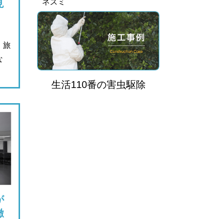
ネズミ
見
、旅
な
生活110番
の
害虫駆除
が
徹