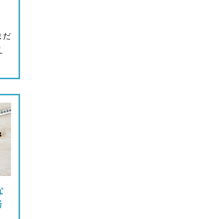
まだ
え
な
務