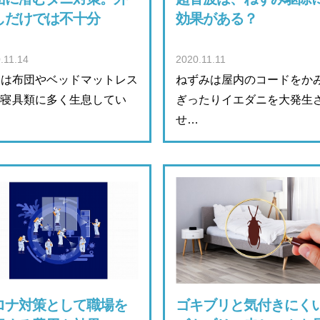
しだけでは不十分
効果がある？
.11.14
2020.11.11
ニは布団やベッドマットレス
ねずみは屋内のコードをか
の寝具類に多く生息してい
ぎったりイエダニを大発生
…
せ…
ロナ対策として職場を
ゴキブリと気付きにく