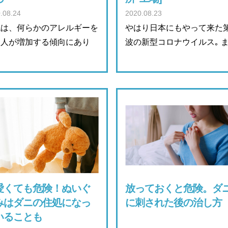
.08.24
2020.08.23
代は、何らかのアレルギーを
やはり日本にもやって来た
つ人が増加する傾向にあり
波の新型コロナウイルス｡ 
…
愛くても危険！ぬいぐ
放っておくと危険。ダ
みはダニの住処になっ
に刺された後の治し方
いることも