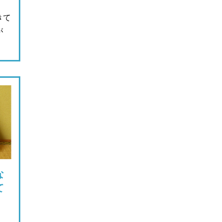
きて
が
な
て