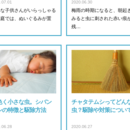
.07.01
2020.06.30
さな子供さんがいらっしゃる
梅雨の時期になると、朝起
家庭では、ぬいぐるみが置
みると虫に刺された赤い痕
…
残…
色く小さな虫。シバン
チャタテムシってどん
シの特徴と駆除方法
虫？駆除や対策につい
.06.28
2020.06.27