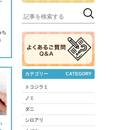
みち
さ
カテゴリー
CATEGORY
トコジラミ
ノミ
ダニ
シロアリ
い