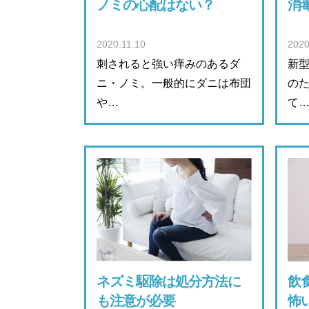
ノミの心配はない？
消
2020.11.10
2020
刺されると強い痒みのあるダ
新
ニ・ノミ。一般的にダニは布団
の
や…
て
ネズミ駆除は処分方法に
飲
も注意が必要
怖