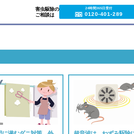
24時間365日受付
害虫駆除の
0120-401-289
ご相談は
団に潜むダニ対策。外
超音波は、ねずみ駆除