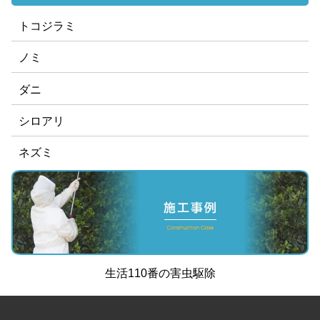
トコジラミ
ノミ
ダニ
シロアリ
ネズミ
生活110番
の
害虫駆除