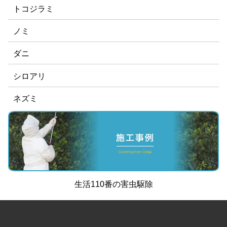
トコジラミ
ノミ
ダニ
シロアリ
ネズミ
生活110番
の
害虫駆除