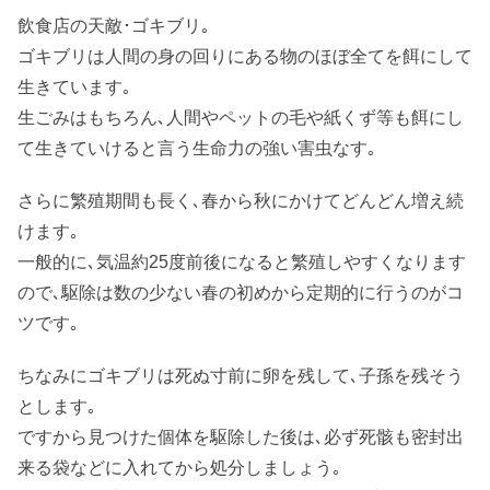
飲食店の天敵･ゴキブリ｡
ゴキブリは人間の身の回りにある物のほぼ全てを餌にして
生きています｡
生ごみはもちろん､人間やペットの毛や紙くず等も餌にし
て生きていけると言う生命力の強い害虫なす｡
さらに繁殖期間も長く､春から秋にかけてどんどん増え続
けます｡
一般的に､気温約25度前後になると繁殖しやすくなります
ので､駆除は数の少ない春の初めから定期的に行うのがコ
ツです｡
ちなみにゴキブリは死ぬ寸前に卵を残して､子孫を残そう
とします｡
ですから見つけた個体を駆除した後は､必ず死骸も密封出
来る袋などに入れてから処分しましょう｡